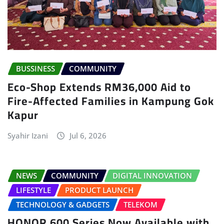
BUSSINESS
COMMUNITY
Eco-Shop Extends RM36,000 Aid to
Fire-Affected Families in Kampung Gok
Kapur
Syahir Izani
Jul 6, 2026
NEWS
COMMUNITY
DIGITAL INNOVATION
LIFESTYLE
PRODUCT LAUNCH
TECHNOLOGY & GADGETS
TELEKOM
HONOR 600 Series Now Available with