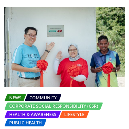
NEWS
COMMUNITY
CORPORATE SOCIAL RESPONSIBILITY (CSR)
HEALTH & AWARENESS
LIFESTYLE
PUBLIC HEALTH