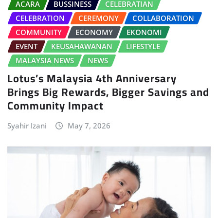
ACARA
BUSSINESS
CELEBRATIAN
CELEBRATION
CEREMONY
COLLABORATION
COMMUNITY
ECONOMY
EKONOMI
EVENT
KEUSAHAWANAN
LIFESTYLE
MALAYSIA NEWS
NEWS
Lotus’s Malaysia 4th Anniversary
Brings Big Rewards, Bigger Savings and
Community Impact
Syahir Izani
May 7, 2026