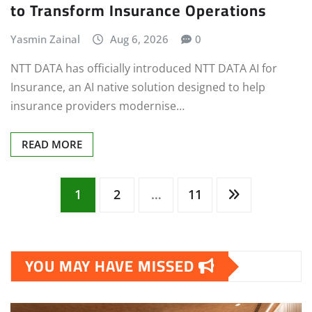
to Transform Insurance Operations
Yasmin Zainal
Aug 6, 2026
0
NTT DATA has officially introduced NTT DATA AI for
Insurance, an AI native solution designed to help
insurance providers modernise…
READ MORE
Posts
1
2
…
11
pagination
YOU MAY HAVE MISSED