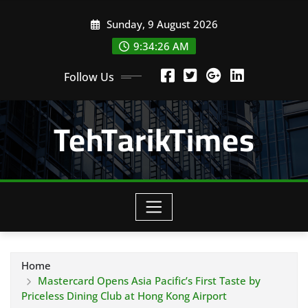
Skip
Sunday, 9 August 2026
to
content
9:34:28 AM
Follow Us
TehTarikTimes
Home
Mastercard Opens Asia Pacific’s First Taste by
Priceless Dining Club at Hong Kong Airport