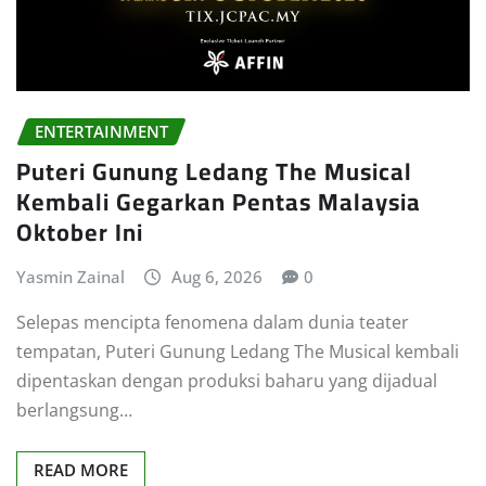
ENTERTAINMENT
Puteri Gunung Ledang The Musical
Kembali Gegarkan Pentas Malaysia
Oktober Ini
Yasmin Zainal
Aug 6, 2026
0
Selepas mencipta fenomena dalam dunia teater
tempatan, Puteri Gunung Ledang The Musical kembali
dipentaskan dengan produksi baharu yang dijadual
berlangsung…
READ MORE