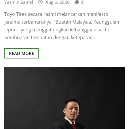
Yasmin Zainal
Aug 6, 2026
0
Toyo Tires secara rasmi melancarkan manifesto
jenama terbaharunya, “Buatan Malaysia, Keunggulan
Jepun”, yang menggabungkan kebanggaan sektor
pembuatan tempatan dengan ketepatan…
READ MORE