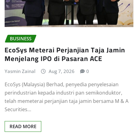
BUSINESS
EcoSys Meterai Perjanjian Taja Jamin
Menjelang IPO di Pasaran ACE
Yasmin Zainal
Aug 7, 2026
0
EcoSys (Malaysia) Berhad, penyedia penyelesaian
perindustrian kepada industri pan semikonduktor,
telah memeterai perjanjian taja jamin bersama M & A
Securities…
READ MORE