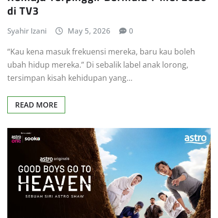
di TV3
Syahir Izani
May 5, 2026
0
“Kau kena masuk frekuensi mereka, baru kau boleh
ubah hidup mereka.” Di sebalik label anak lorong,
tersimpan kisah kehidupan yang…
READ MORE