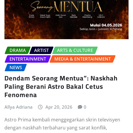
DRAMA
ARTIST
ARTS & CULTURE
ENTERTAINMENT
MEDIA & ENTERTAINMENT
NEWS
Dendam Seorang Mentua”: Naskhah
Paling Berani Astro Bakal Cetus
Fenomena
Allya Adriana
Apr 20, 2026
0
Astro Prima kembali menggegarkan skrin televisyen
dengan naskhah terbaharu yang sarat konflik,