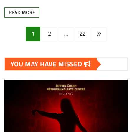
READ MORE
Posts
1
2
…
22
pagination
YOU MAY HAVE MISSED