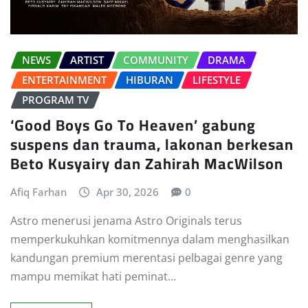
NEWS
ARTIST
COMMUNITY
DRAMA
ENTERTAINMENT
HIBURAN
LIFESTYLE
PROGRAM TV
‘Good Boys Go To Heaven’ gabung
suspens dan trauma, lakonan berkesan
Beto Kusyairy dan Zahirah MacWilson
Afiq Farhan
Apr 30, 2026
0
Astro menerusi jenama Astro Originals terus
memperkukuhkan komitmennya dalam menghasilkan
kandungan premium merentasi pelbagai genre yang
mampu memikat hati peminat…