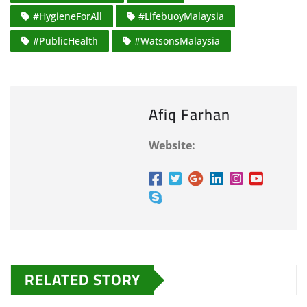
#HygieneForAll
#LifebuoyMalaysia
#PublicHealth
#WatsonsMalaysia
Afiq Farhan
Website:
RELATED STORY