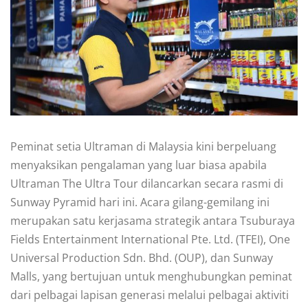
Peminat setia Ultraman di Malaysia kini berpeluang
menyaksikan pengalaman yang luar biasa apabila
Ultraman The Ultra Tour dilancarkan secara rasmi di
Sunway Pyramid hari ini. Acara gilang-gemilang ini
merupakan satu kerjasama strategik antara Tsuburaya
Fields Entertainment International Pte. Ltd. (TFEI), One
Universal Production Sdn. Bhd. (OUP), dan Sunway
Malls, yang bertujuan untuk menghubungkan peminat
dari pelbagai lapisan generasi melalui pelbagai aktiviti