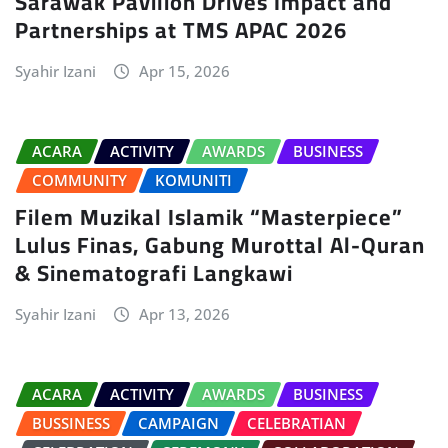
Sarawak Pavilion Drives Impact and
Partnerships at TMS APAC 2026
Syahir Izani
Apr 15, 2026
ACARA
ACTIVITY
AWARDS
BUSINESS
COMMUNITY
KOMUNITI
Filem Muzikal Islamik “Masterpiece”
Lulus Finas, Gabung Murottal Al-Quran
& Sinematografi Langkawi
Syahir Izani
Apr 13, 2026
ACARA
ACTIVITY
AWARDS
BUSINESS
BUSSINESS
CAMPAIGN
CELEBRATIAN