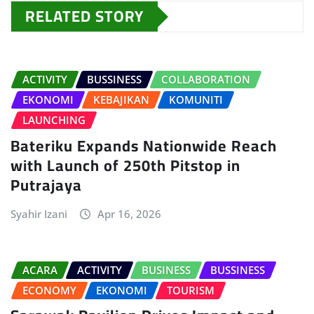
RELATED STORY
ACTIVITY
BUSSINESS
COLLABORATION
EKONOMI
KEBAJIKAN
KOMUNITI
LAUNCHING
Bateriku Expands Nationwide Reach
with Launch of 250th Pitstop in
Putrajaya
Syahir Izani
Apr 16, 2026
ACARA
ACTIVITY
BUSINESS
BUSSINESS
ECONOMY
EKONOMI
TOURISM