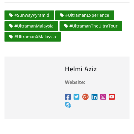
#SunwayPyramid
#UltramanExperience
#UltramanMalaysia
#UltramanTheUltraTour
#UltramanXMalaysia
Helmi Aziz
Website: