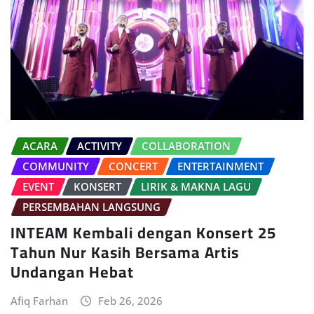
ACARA
ACTIVITY
COLLABORATION
COMMUNITY
CONCERT
ENTERTAINMENT
EVENT
KONSERT
LIRIK & MAKNA LAGU
PERSEMBAHAN LANGSUNG
INTEAM Kembali dengan Konsert 25
Tahun Nur Kasih Bersama Artis
Undangan Hebat
Afiq Farhan
Feb 26, 2026