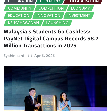
CELEBRATION
CEREMONY
COLLABORATION
COMMUNITY
COMPETITION
ECONOMY
EDUCATION
INNOVATION
INVESTMENT
KEUSAHAWANAN
LAUNCHING
Malaysia’s Students Go Cashless:
PayNet Digital Campus Records 58.7
Million Transactions in 2025
Syahir Izani
Apr 6, 2026