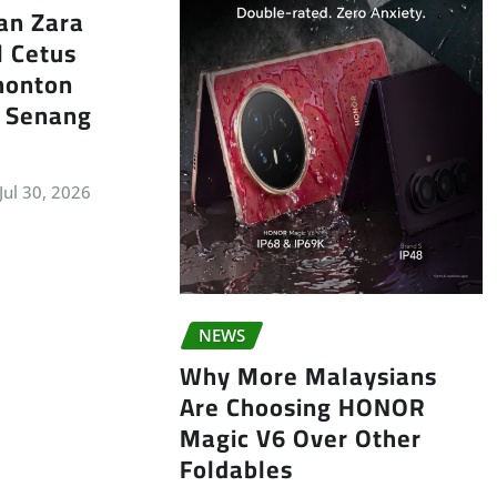
an Zara
l Cetus
nonton
k Senang
Jul 30, 2026
NEWS
Why More Malaysians
Are Choosing HONOR
Magic V6 Over Other
Foldables