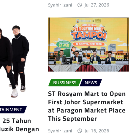
Syahir Izani
Jul 27, 2026
BUSSINESS
NEWS
ST Rosyam Mart to Open
First Johor Supermarket
at Paragon Market Place
TAINMENT
This September
n 25 Tahun
Muzik Dengan
Syahir Izani
Jul 16, 2026