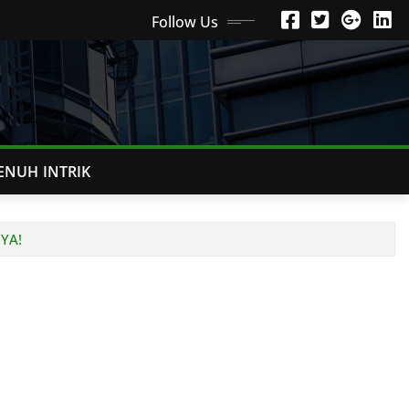
Follow Us
ENUH INTRIK
YA!