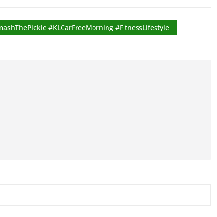
ashThePickle #KLCarFreeMorning #FitnessLifestyle