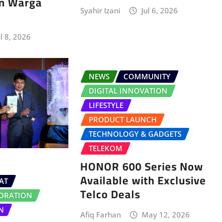
n Warga
Syahir Izani
Jul 6, 2026
ul 8, 2026
NEWS
COMMUNITY
DIGITAL INNOVATION
LIFESTYLE
PRODUCT LAUNCH
TECHNOLOGY & GADGETS
TELEKOM
HONOR 600 Series Now
Available with Exclusive
AT
Telco Deals
ORATION
N
Afiq Farhan
May 12, 2026