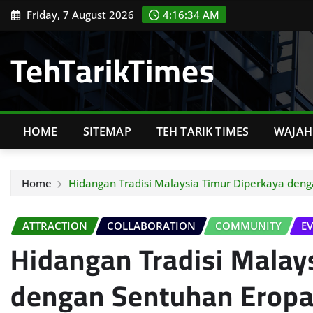
Skip
Friday, 7 August 2026
4:16:35 AM
to
content
TehTarikTimes
HOME
SITEMAP
TEH TARIK TIMES
WAJAH 
Home
Hidangan Tradisi Malaysia Timur Diperkaya den
ATTRACTION
COLLABORATION
COMMUNITY
E
Hidangan Tradisi Malay
dengan Sentuhan Erop