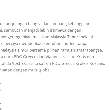
epada perjuangan bangsa dan lambang kebanggaan
ni, sambutan menjadi lebih istimewa dengan
g mengetengahkan masakan Malaysia Timur melalui
ia Le berjaya memberikan sentuhan moden tanpa
 Malaysia Timur bersama pilihan ramuan antarabangsa.
a dara PDO Greece dari Viannos Irakliou Kritis dan
Stafida Vostizza serta safron PDO Greece Krokos Kozanis.
mpatan dengan mutu global.
N
a
i
U
a