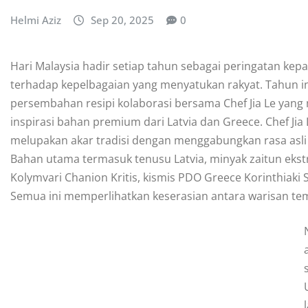
Helmi Aziz
Sep 20, 2025
0
Hari Malaysia hadir setiap tahun sebagai peringatan k
terhadap kepelbagaian yang menyatukan rakyat. Tahun i
persembahan resipi kolaborasi bersama Chef Jia Le yan
inspirasi bahan premium dari Latvia dan Greece. Chef J
melupakan akar tradisi dengan menggabungkan rasa asli
Bahan utama termasuk tenusu Latvia, minyak zaitun ekstr
Kolymvari Chanion Kritis, kismis PDO Greece Korinthiaki 
Semua ini memperlihatkan keserasian antara warisan te
s
l