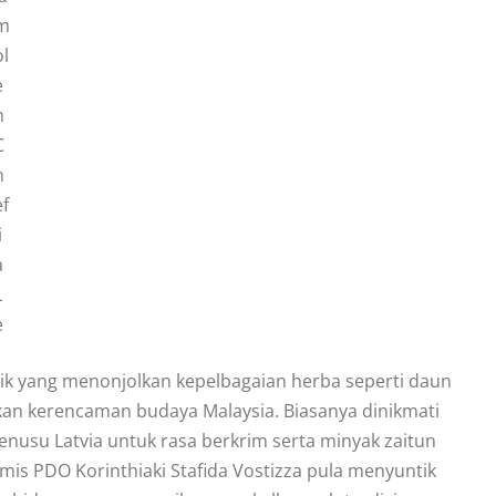
m
ol
e
h
C
h
ef
i
a
L
e
asik yang menonjolkan kepelbagaian herba seperti daun
an kerencaman budaya Malaysia. Biasanya dinikmati
enusu Latvia untuk rasa berkrim serta minyak zaitun
mis PDO Korinthiaki Stafida Vostizza pula menyuntik