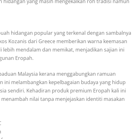
an hidangan yang masih mengekalkan roh tradisi namun
ebuah hidangan popular yang terkenal dengan sambalnya
kos Kozanis dari Greece memberikan warna keemasan
i lebih mendalam dan memikat, menjadikan sajian ini
ggunan Eropah.
erpaduan Malaysia kerana menggabungkan ramuan
gan ini melambangkan kepelbagaian budaya yang hidup
a sendiri. Kehadiran produk premium Eropah kali ini
 menambah nilai tanpa menjejaskan identiti masakan
C
h