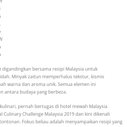
ef
i
a
L
e
W
o
h
ece digandingkan bersama resipi Malaysia untuk
lidah. Minyak zaitun memperhalus tekstur, kismis
h warna dan aroma unik. Semua elemen ini
 antara budaya yang berbeza.
kulinari, pernah bertugas di hotel mewah Malaysia
 Culinary Challenge Malaysia 2019 dan kini dikenali
n tontonan. Fokus beliau adalah menyampaikan resipi yang