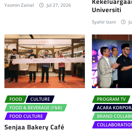
Kekeluargaa
Yasmin Zainal
Jul 27, 2026
Universiti
Syahir Izani
J
FOOD
CULTURE
PROGRAM TV
FOOD & BEVERAGE (F&B)
ACARA KORPOR
FOOD CULTURE
BRAND COLLAB
Senjaa Bakery Café
COLLABORATIO