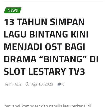
NEWS
13 TAHUN SIMPAN
LAGU BINTANG KINI
MENJADI OST BAGI
DRAMA “BINTANG” DI
SLOT LESTARY TV3
Helmi Aziz
Apr 10, 2023
0
Penyanyi, komposer dan penulis lagu terkenal di