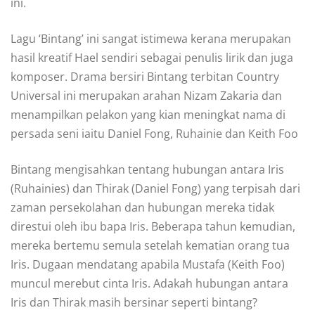
ini.
Lagu ‘Bintang’ ini sangat istimewa kerana merupakan
hasil kreatif Hael sendiri sebagai penulis lirik dan juga
komposer. Drama bersiri Bintang terbitan Country
Universal ini merupakan arahan Nizam Zakaria dan
menampilkan pelakon yang kian meningkat nama di
persada seni iaitu Daniel Fong, Ruhainie dan Keith Foo
Bintang mengisahkan tentang hubungan antara Iris
(Ruhainies) dan Thirak (Daniel Fong) yang terpisah dari
zaman persekolahan dan hubungan mereka tidak
direstui oleh ibu bapa Iris. Beberapa tahun kemudian,
mereka bertemu semula setelah kematian orang tua
Iris. Dugaan mendatang apabila Mustafa (Keith Foo)
muncul merebut cinta Iris. Adakah hubungan antara
Iris dan Thirak masih bersinar seperti bintang?