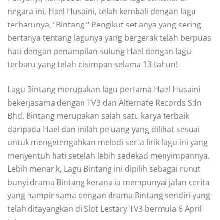
negara ini, Hael Husaini, telah kembali dengan lagu
terbarunya, “Bintang.” Pengikut setianya yang sering
bertanya tentang lagunya yang bergerak telah berpuas
hati dengan penampilan sulung Hael dengan lagu
terbaru yang telah disimpan selama 13 tahun!
Lagu Bintang merupakan lagu pertama Hael Husaini
bekerjasama dengan TV3 dan Alternate Records Sdn
Bhd. Bintang merupakan salah satu karya terbaik
daripada Hael dan inilah peluang yang dilihat sesuai
untuk mengetengahkan melodi serta lirik lagu ini yang
menyentuh hati setelah lebih sedekad menyimpannya.
Lebih menarik, Lagu Bintang ini dipilih sebagai runut
bunyi drama Bintang kerana ia mempunyai jalan cerita
yang hampir sama dengan drama Bintang sendiri yang
telah ditayangkan di Slot Lestary TV3 bermula 6 April