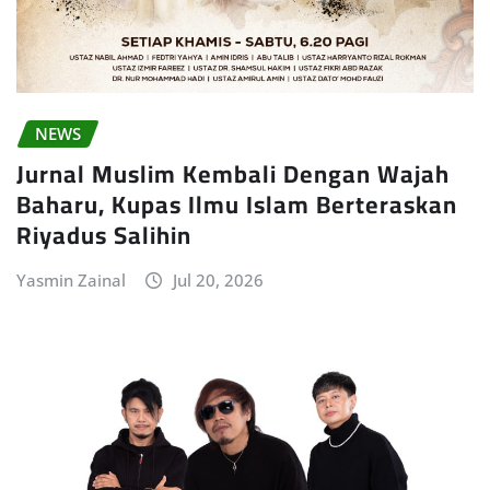
NEWS
Jurnal Muslim Kembali Dengan Wajah
Baharu, Kupas Ilmu Islam Berteraskan
Riyadus Salihin
Yasmin Zainal
Jul 20, 2026