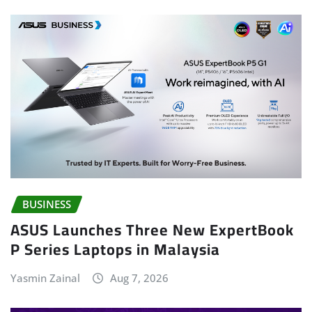
BUSINESS
ASUS Launches Three New ExpertBook
P Series Laptops in Malaysia
Yasmin Zainal
Aug 7, 2026