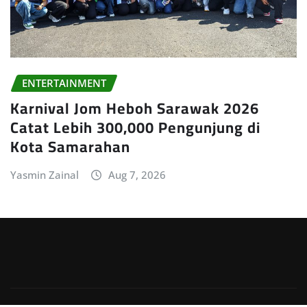
ENTERTAINMENT
Karnival Jom Heboh Sarawak 2026
Catat Lebih 300,000 Pengunjung di
Kota Samarahan
Yasmin Zainal
Aug 7, 2026