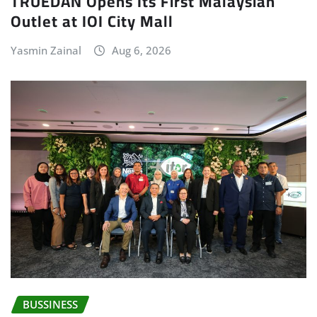
TRUEDAN Opens Its First Malaysian
Outlet at IOI City Mall
Yasmin Zainal
Aug 6, 2026
BUSSINESS