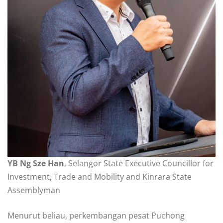
YB Ng Sze Han
, Selangor State Executive Councillor for
Investment, Trade and Mobility and Kinrara State
Assemblyman
Menurut beliau, perkembangan pesat Puchong