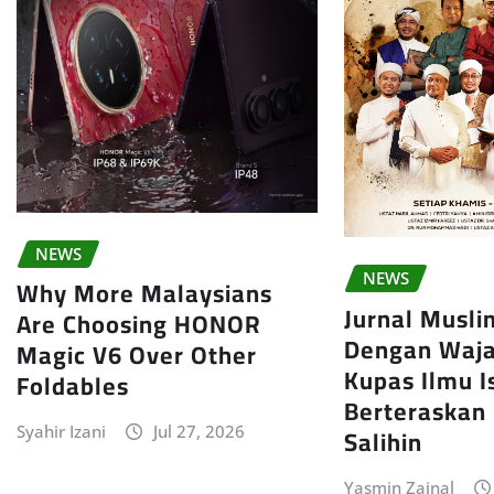
NEWS
NEWS
Why More Malaysians
Jurnal Musl
Are Choosing HONOR
Dengan Waja
Magic V6 Over Other
Kupas Ilmu 
Foldables
Berteraskan
Salihin
Syahir Izani
Jul 27, 2026
Yasmin Zainal