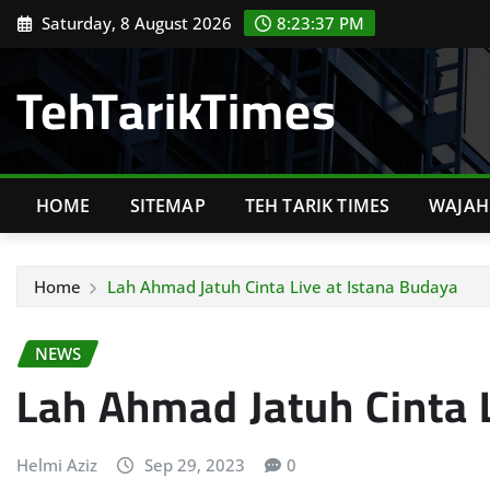
Skip
Saturday, 8 August 2026
8:23:38 PM
to
content
TehTarikTimes
HOME
SITEMAP
TEH TARIK TIMES
WAJAH 
Home
Lah Ahmad Jatuh Cinta Live at Istana Budaya
NEWS
Lah Ahmad Jatuh Cinta 
Helmi Aziz
Sep 29, 2023
0