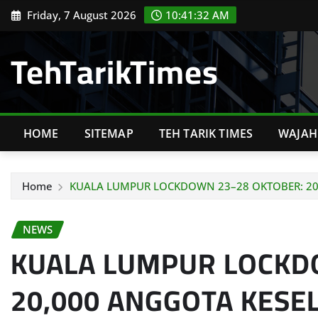
Skip
Friday, 7 August 2026
10:41:33 AM
to
content
TehTarikTimes
HOME
SITEMAP
TEH TARIK TIMES
WAJAH 
Home
KUALA LUMPUR LOCKDOWN 23–28 OKTOBER: 20,
NEWS
KUALA LUMPUR LOCKD
20,000 ANGGOTA KESE