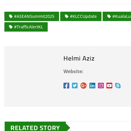
#ASEANSummit2025
#KLCCUpdate
#KualaL
#TrafficAlertKL
Helmi Aziz
Website:
RELATED STORY