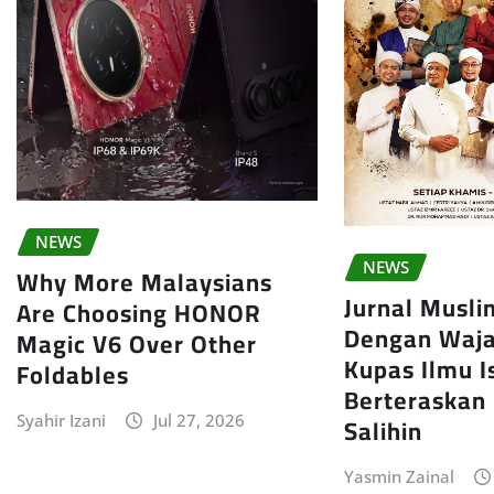
NEWS
NEWS
Why More Malaysians
Jurnal Musl
Are Choosing HONOR
Dengan Waja
Magic V6 Over Other
Kupas Ilmu 
Foldables
Berteraskan
Salihin
Syahir Izani
Jul 27, 2026
Yasmin Zainal