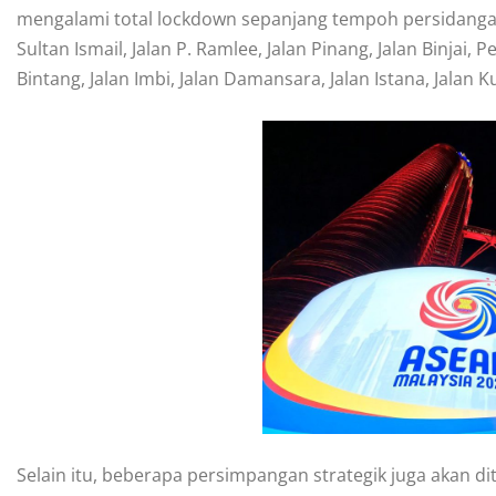
mengalami total lockdown sepanjang tempoh persidangan. 
Sultan Ismail, Jalan P. Ramlee, Jalan Pinang, Jalan Binjai, 
Bintang, Jalan Imbi, Jalan Damansara, Jalan Istana, Jalan 
Selain itu, beberapa persimpangan strategik juga akan d