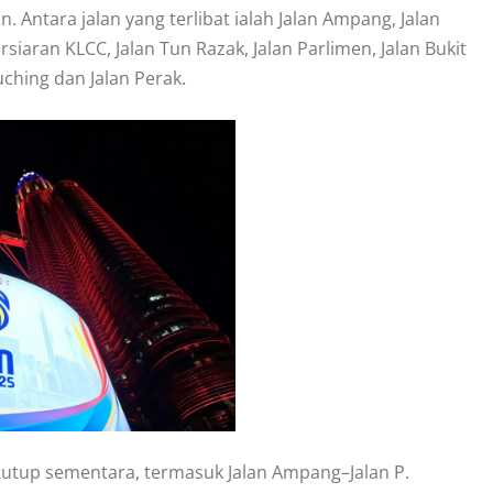
Antara jalan yang terlibat ialah Jalan Ampang, Jalan
Persiaran KLCC, Jalan Tun Razak, Jalan Parlimen, Jalan Bukit
Kuching dan Jalan Perak.
itutup sementara, termasuk Jalan Ampang–Jalan P.