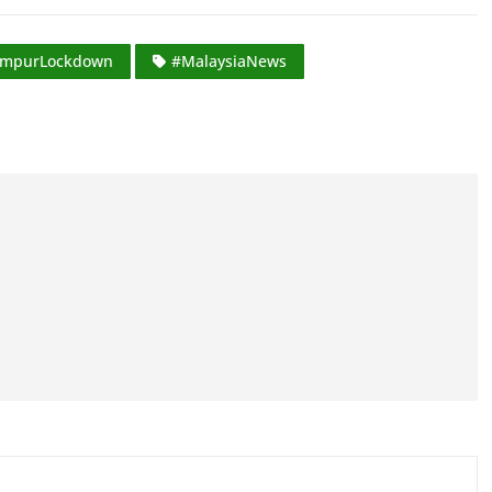
umpurLockdown
#MalaysiaNews