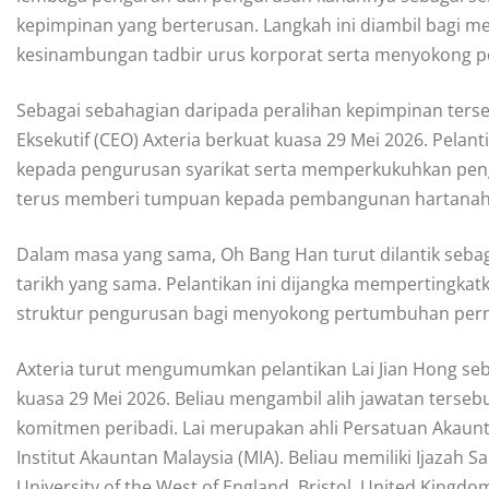
kepimpinan yang berterusan. Langkah ini diambil bagi 
kesinambungan tadbir urus korporat serta menyokong p
Sebagai sebahagian daripada peralihan kepimpinan terse
Eksekutif (CEO) Axteria berkuat kuasa 29 Mei 2026. Pelant
kepada pengurusan syarikat serta memperkukuhkan peng
terus memberi tumpuan kepada pembangunan hartanah, 
Dalam masa yang sama, Oh Bang Han turut dilantik seba
tarikh yang sama. Pelantikan ini dijangka mempertingka
struktur pengurusan bagi menyokong pertumbuhan pernia
Axteria turut mengumumkan pelantikan Lai Jian Hong se
kuasa 29 Mei 2026. Beliau mengambil alih jawatan terse
komitmen peribadi. Lai merupakan ahli Persatuan Akaunt
Institut Akauntan Malaysia (MIA). Beliau memiliki Ijazah
University of the West of England, Bristol, United Kingdo