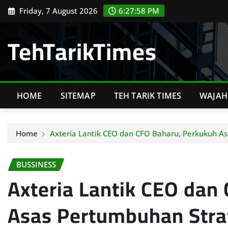
Skip
Friday, 7 August 2026
6:27:59 PM
to
content
TehTarikTimes
HOME
SITEMAP
TEH TARIK TIMES
WAJAH 
Home
Axteria Lantik CEO dan CFO Baharu, Perkukuh A
BUSSINESS
Axteria Lantik CEO dan
Asas Pertumbuhan Stra