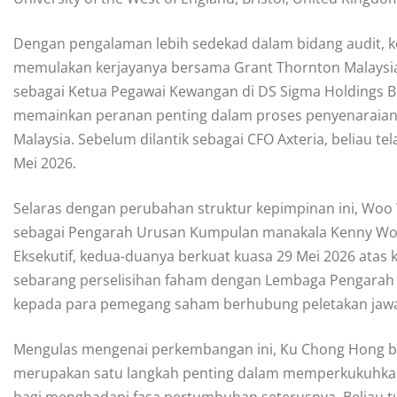
Dengan pengalaman lebih sedekad dalam bidang audit, k
memulakan kerjayanya bersama Grant Thornton Malaysia
sebagai Ketua Pegawai Kewangan di DS Sigma Holdings B
memainkan peranan penting dalam proses penyenaraian k
Malaysia. Sebelum dilantik sebagai CFO Axteria, beliau t
Mei 2026.
Selaras dengan perubahan struktur kepimpinan ini, Woo
sebagai Pengarah Urusan Kumpulan manakala Kenny Woo
Eksekutif, kedua-duanya berkuat kuasa 29 Mei 2026 ata
sebarang perselisihan faham dengan Lembaga Pengarah d
kepada para pemegang saham berhubung peletakan jawa
Mengulas mengenai perkembangan ini, Ku Chong Hong b
merupakan satu langkah penting dalam memperkukuhkan 
bagi menghadapi fasa pertumbuhan seterusnya. Beliau