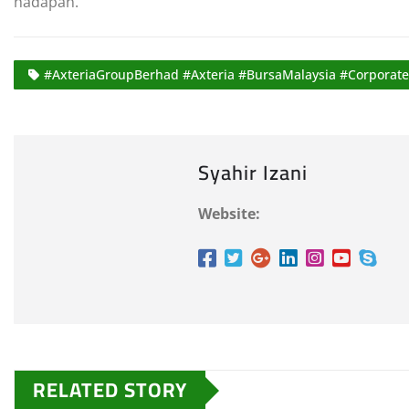
hadapan.
#AxteriaGroupBerhad #Axteria #BursaMalaysia #Corporat
Syahir Izani
Website:
RELATED STORY