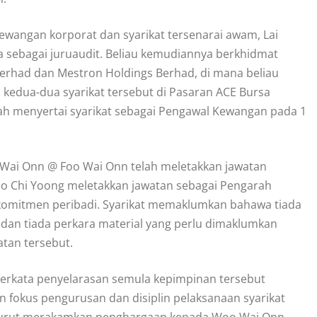
ewangan korporat dan syarikat tersenarai awam, Lai
 sebagai juruaudit. Beliau kemudiannya berkhidmat
erhad dan Mestron Holdings Berhad, di mana beliau
edua-dua syarikat tersebut di Pasaran ACE Bursa
elah menyertai syarikat sebagai Pengawal Kewangan pada 1
 Wai Onn @ Foo Wai Onn telah meletakkan jawatan
 Chi Yoong meletakkan jawatan sebagai Pengarah
s komitmen peribadi. Syarikat memaklumkan bahawa tiada
an tiada perkara material yang perlu dimaklumkan
tan tersebut.
erkata penyelarasan semula kepimpinan tersebut
fokus pengurusan dan disiplin pelaksanaan syarikat
 turut merakamkan penghargaan kepada Woo Wai Onn,