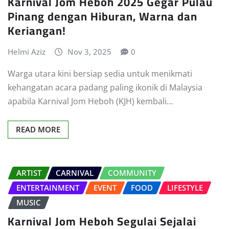
Karnival Jom Heboh 2025 Gegar Pulau
Pinang dengan Hiburan, Warna dan
Keriangan!
Helmi Aziz
Nov 3, 2025
0
Warga utara kini bersiap sedia untuk menikmati
kehangatan acara padang paling ikonik di Malaysia
apabila Karnival Jom Heboh (KJH) kembali…
READ MORE
ARTIST
CARNIVAL
COMMUNITY
ENTERTAINMENT
EVENT
FOOD
LIFESTYLE
MUSIC
Karnival Jom Heboh Segulai Sejalai