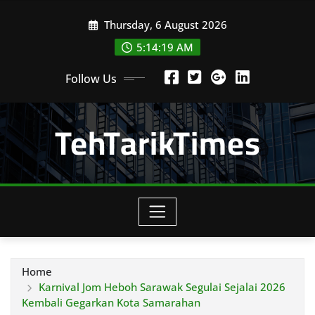
Skip
Thursday, 6 August 2026
to
content
5:14:20 AM
Follow Us
TehTarikTimes
Home
Karnival Jom Heboh Sarawak Segulai Sejalai 2026
Kembali Gegarkan Kota Samarahan