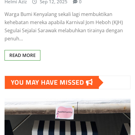
Helmi Aziz
Sep 12, 2025
0
Warga Bumi Kenyalang sekali lagi membuktikan
kehebatan mereka apabila Karnival Jom Heboh (KJH)
Segulai Sejalai Sarawak melabuhkan tirainya dengan
penuh…
READ MORE
YOU MAY HAVE MISSED