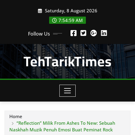
Skip
Saturday, 8 August 2026
to
content
7:55:01 AM
Follow Us
TehTarikTimes
Home
“Reflection” Milik From Ashes To New: Sebuah
Naskhah Muzik Penuh Emosi Buat Peminat Rock