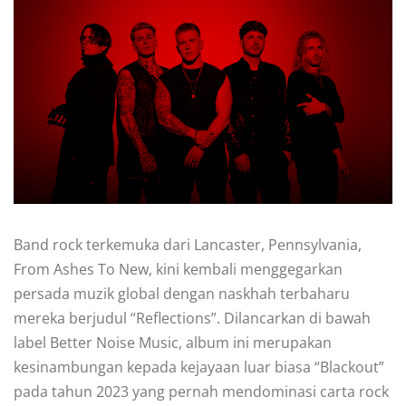
Band rock terkemuka dari Lancaster, Pennsylvania,
From Ashes To New, kini kembali menggegarkan
persada muzik global dengan naskhah terbaharu
mereka berjudul “Reflections”. Dilancarkan di bawah
label Better Noise Music, album ini merupakan
kesinambungan kepada kejayaan luar biasa “Blackout”
pada tahun 2023 yang pernah mendominasi carta rock