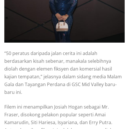
“50 peratus daripada jalan cerita ini adalah
berdasarkan kisah sebenar, manakala selebihnya
diolah dengan elemen fiksyen dan komersial hasil
kajian tempatan,” jelasnya dalam sidang media Malam
Gala dan Tayangan Perdana di GSC Mid Valley baru-
baru ini.
Filem ini menampilkan Josiah Hogan sebagai Mr.
Fraser, disokong pelakon popular seperti Amai
Kamarudin, Siti Hariesa, Isyariana, dan Erry Putra.