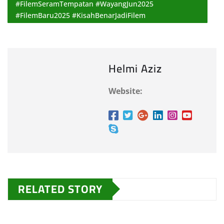
#FilemSeramTempatan #WayangJun2025
#FilemBaru2025 #KisahBenarJadiFilem
Helmi Aziz
Website:
RELATED STORY