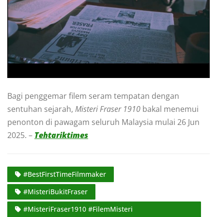
Bagi penggemar filem seram tempatan dengan
sentuhan sejarah,
Misteri Fraser 1910
bakal menemui
penonton di pawagam seluruh Malaysia mulai 26 Jun
2025. –
Tehtariktimes
#BestFirstTimeFilmmaker
#MisteriBukitFraser
#MisteriFraser1910 #FilemMisteri