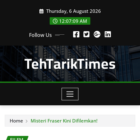
Skip
Thursday, 6 August 2026
to
content
12:07:11 AM
Follow Us
TehTarikTimes
Home
Misteri Fraser Kini Difilemkan!
FILEM