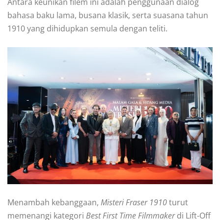
Antara keunikan filem ini adalah penggunaan dialog
bahasa baku lama, busana klasik, serta suasana tahun
1910 yang dihidupkan semula dengan teliti.
Menambah kebanggaan,
Misteri Fraser 1910
turut
memenangi kategori
Best First Time Filmmaker
di Lift-Off