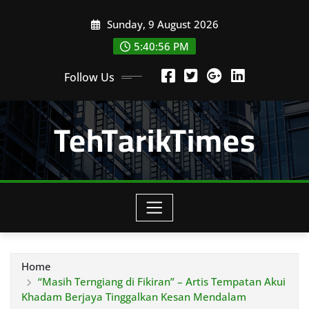
Skip
Sunday, 9 August 2026
to
content
5:40:57 PM
Follow Us
TehTarikTimes
Home
“Masih Terngiang di Fikiran” – Artis Tempatan Akui
Khadam Berjaya Tinggalkan Kesan Mendalam