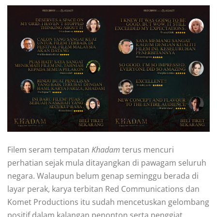
Filem seram tempatan
Khadam
terus mencuri
perhatian sejak mula ditayangkan di pawagam seluruh
negara. Walaupun belum genap seminggu berada di
layar perak, karya terbitan Red Communications dan
Komet Productions itu sudah mencetuskan gelombang
positif dalam kalangan penonton serta penggiat