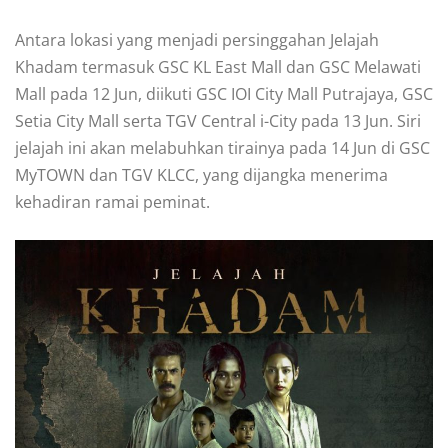
Antara lokasi yang menjadi persinggahan Jelajah
Khadam termasuk GSC KL East Mall dan GSC Melawati
Mall pada 12 Jun, diikuti GSC IOI City Mall Putrajaya, GSC
Setia City Mall serta TGV Central i-City pada 13 Jun. Siri
jelajah ini akan melabuhkan tirainya pada 14 Jun di GSC
MyTOWN dan TGV KLCC, yang dijangka menerima
kehadiran ramai peminat.