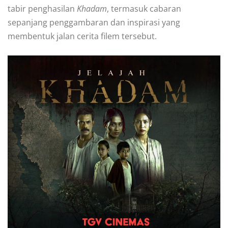
tabir penghasilan
Khadam
, termasuk cabaran
sepanjang penggambaran dan inspirasi yang
membentuk jalan cerita filem tersebut.