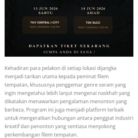
Kehadiran para pelakon di setiap lokasi dijangka
menjadi tarikan utama kepada peminat filem
tempatan, khususnya penggemar genre seram yang
ingin mengetahui lebih lanjut mengenai naskhah yang
dikatakan menawarkan pengalaman menonton yang
berbeza. Program ini juga menjadi platform terbaik
untuk mengeratkan hubungan antara penggiat industri
kreatif dan penonton yang sentiasa menyokong
perkembangan filem tempatan.