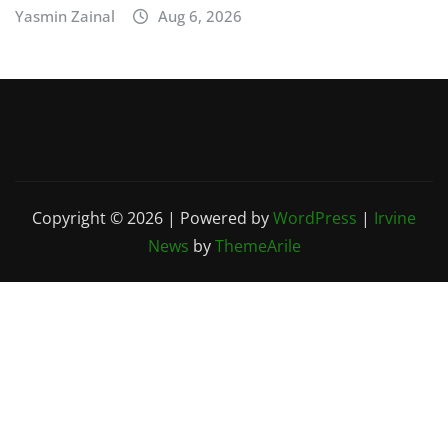
Yasmin Zainal
Aug 6, 2026
Copyright © 2026 | Powered by
WordPress
|
Irvine
News
by
ThemeArile