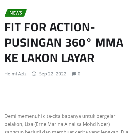
NEWS
FIT FOR ACTION-
PUSINGAN 360° MMA
KE LAKON LAYAR
Helmi Aziz
Sep 22, 2022
0
Demi memenuhi cita-cita bapanya untuk bergelar
pelakon, Lisa (Erne Marina Ainalisa Mohd Noer)
sanggup berjudi dan membuat cerita yang lengkap. Dia