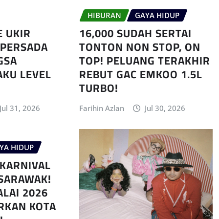
HIBURAN
GAYA HIDUP
E UKIR
16,000 SUDAH SERTAI
 PERSADA
TONTON NON STOP, ON
GSA
TOP! PELUANG TERAKHIR
AKU LEVEL
REBUT GAC EMKOO 1.5L
TURBO!
Jul 31, 2026
Farihin Azlan
Jul 30, 2026
YA HIDUP
KARNIVAL
SARAWAK!
ALAI 2026
RKAN KOTA