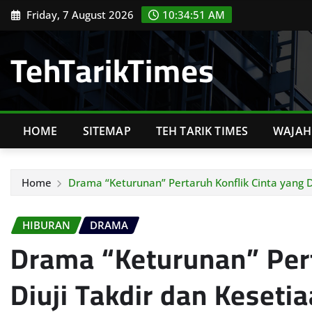
Skip
Friday, 7 August 2026
10:34:53 AM
to
content
TehTarikTimes
HOME
SITEMAP
TEH TARIK TIMES
WAJAH 
Home
Drama “Keturunan” Pertaruh Konflik Cinta yang D
HIBURAN
DRAMA
Drama “Keturunan” Pert
Diuji Takdir dan Keseti