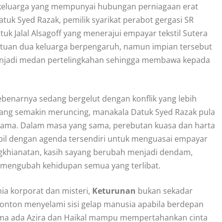
keluarga yang mempunyai hubungan perniagaan erat
uk Syed Razak, pemilik syarikat perabot gergasi SR
uk Jalal Alsagoff yang menerajui empayar tekstil Sutera
atuan dua keluarga berpengaruh, namun impian tersebut
enjadi medan pertelingkahan sehingga membawa kepada
ebenarnya sedang bergelut dengan konflik yang lebih
 yang semakin meruncing, manakala Datuk Syed Razak pula
n lama. Dalam masa yang sama, perebutan kuasa dan harta
pil dengan agenda tersendiri untuk menguasai empayar
gkhianatan, kasih sayang berubah menjadi dendam,
 mengubah kehidupan semua yang terlibat.
a korporat dan misteri,
Keturunan
bukan sekadar
onton menyelami sisi gelap manusia apabila berdepan
sama ada Azira dan Haikal mampu mempertahankan cinta