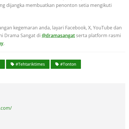
 yang dijangka membuatkan penonton setia mengikuti
angan kegemaran anda, layari Facebook, X, YouTube dan
smi Drama Sangat di
@dramasangat
serta platform rasmi
my
.
a
#Tehtariktimes
#Tonton
s.com/