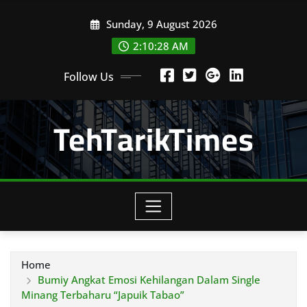
Skip
Sunday, 9 August 2026
to
content
2:10:29 AM
Follow Us
TehTarikTimes
Home
Bumiy Angkat Emosi Kehilangan Dalam Single
Minang Terbaharu “Japuik Tabao”