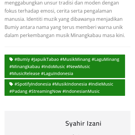
menggabungkan unsur tradisi dan moden dengan
fokus terhadap emosi, cerita serta pengalaman
manusia. Identiti muzik yang dibawanya menjadikan
Bumiy antara nama yang terus memberi warna unik
dalam perkembangan musik Minangkabau masa kini.
#Bumiy #JapuikTabao #MusikMinang #LaguMinang
#Minangkabau #IndoMusic #NewMusic
#MusicRelease #LaguIndonesia
#SpotifyIndonesia #MusikIndonesia #IndieMusic
#Padang #StreamingNow #IndonesianMusic
Syahir Izani