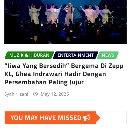
MUZIK & HIBURAN
ENTERTAINMENT
NEWS
“Jiwa Yang Bersedih” Bergema Di Zepp
KL, Ghea Indrawari Hadir Dengan
Persembahan Paling Jujur
Syahir Izani
May 12, 2026
YOU MAY HAVE MISSED