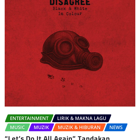
ENTERTAINMENT
LIRIK & MAKNA LAGU
MUSIC
MUZIK
MUZIK & HIBURAN
NEWS
“Let’s Do It All Again” Tandakan