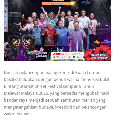
Daerah pelancongan paling ikonik di Kuala Lumpur
bakal dihidupkan dengan penuh warna menerusi Bukit
Bintang Star-Lit Street Festival sempena Tahun
Melawat Malaysia 2026, yang bersedia mengubah nadi
bandar raya menjadi sebuah sambutan meriah yang
mengetengahkan budaya, kreativiti dan pelancongan
waktu malam.