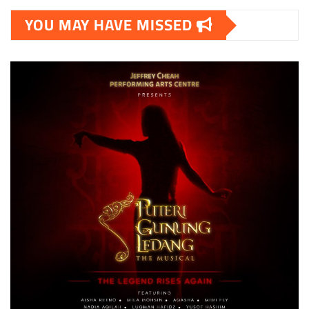
YOU MAY HAVE MISSED