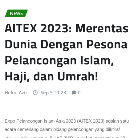
NEWS
AITEX 2023: Merentas
Dunia Dengan Pesona
Pelancongan Islam,
Haji, dan Umrah!
Helmi Aziz
Sep 5, 2023
0
Expo Pelancongan Islam Asia 2023 (AITEX 2023) adalah satu
acara cemerlang dalam bidang pelancongan yang diiktiraf
secara antarabangsa. AITEX 2023 akan berlangsung dari 13