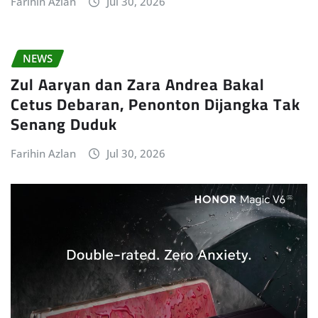
Farihin Azlan
Jul 30, 2026
NEWS
Zul Aaryan dan Zara Andrea Bakal
Cetus Debaran, Penonton Dijangka Tak
Senang Duduk
Farihin Azlan
Jul 30, 2026