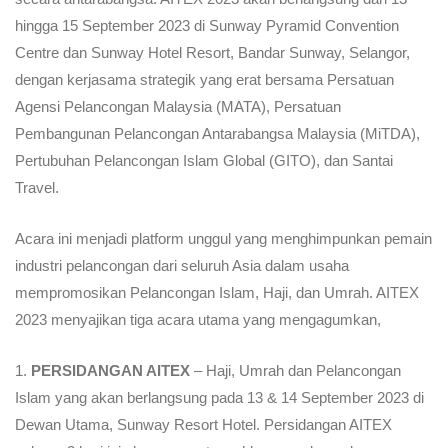
hingga 15 September 2023 di Sunway Pyramid Convention
Centre dan Sunway Hotel Resort, Bandar Sunway, Selangor,
dengan kerjasama strategik yang erat bersama Persatuan
Agensi Pelancongan Malaysia (MATA), Persatuan
Pembangunan Pelancongan Antarabangsa Malaysia (MiTDA),
Pertubuhan Pelancongan Islam Global (GITO), dan Santai
Travel.
Acara ini menjadi platform unggul yang menghimpunkan pemain
industri pelancongan dari seluruh Asia dalam usaha
mempromosikan Pelancongan Islam, Haji, dan Umrah. AITEX
2023 menyajikan tiga acara utama yang mengagumkan,
1.
PERSIDANGAN AITEX
– Haji, Umrah dan Pelancongan
Islam yang akan berlangsung pada 13 & 14 September 2023 di
Dewan Utama, Sunway Resort Hotel. Persidangan AITEX