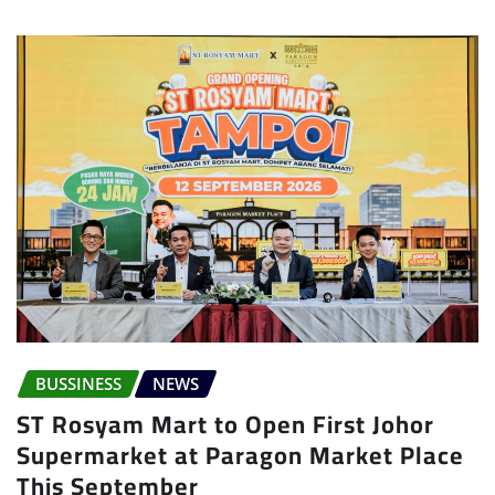
BUSSINESS
NEWS
ST Rosyam Mart to Open First Johor
Supermarket at Paragon Market Place
This September