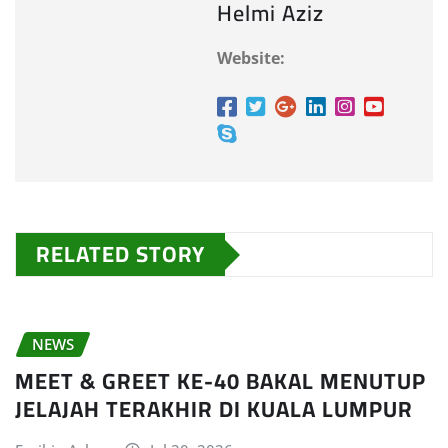
Helmi Aziz
Website:
RELATED STORY
NEWS
MEET & GREET KE-40 BAKAL MENUTUP
JELAJAH TERAKHIR DI KUALA LUMPUR