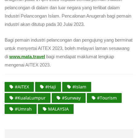
pelancongan di dalam dan luar negara yang terlibat dalam
Industri Pelancongan Islam. Pencalonan Anugerah bagi pemain
industri akan ditutup pada 30 Julai 2023.
Bagi pemain industri pelancongan dan pengujung yang berminat
untuk menyertai AITEX 2023, boleh melayari laman sesawang
di
www.mata.travel
bagi mendapat maklumat lengkap
mengenai AITEX 2023.
#AITEX
#Haji
#Islam
#KualaLumpur
#Sunway
#Tourism
#Umrah
MALAYSIA