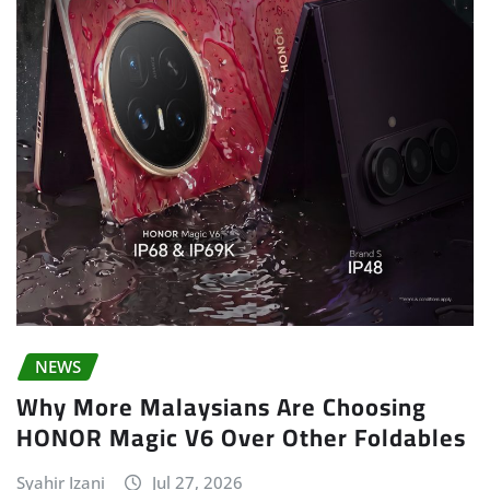
NEWS
Why More Malaysians Are Choosing
HONOR Magic V6 Over Other Foldables
Syahir Izani
Jul 27, 2026