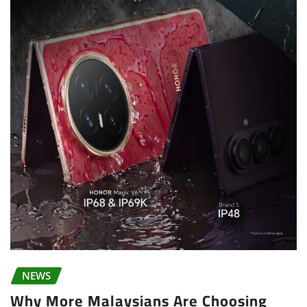
NEWS
Why More Malaysians Are Choosing