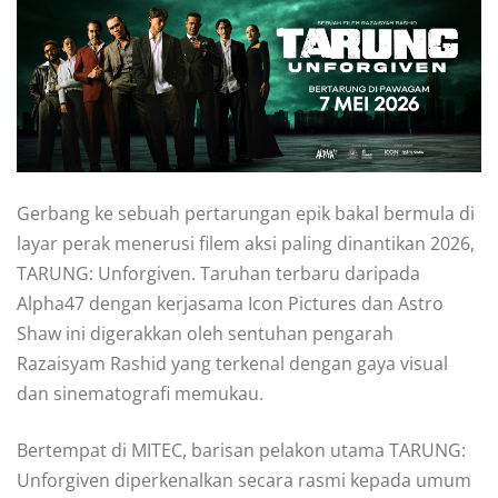
Gerbang ke sebuah pertarungan epik bakal bermula di
layar perak menerusi filem aksi paling dinantikan 2026,
TARUNG: Unforgiven. Taruhan terbaru daripada
Alpha47 dengan kerjasama Icon Pictures dan Astro
Shaw ini digerakkan oleh sentuhan pengarah
Razaisyam Rashid yang terkenal dengan gaya visual
dan sinematografi memukau.
Bertempat di MITEC, barisan pelakon utama TARUNG:
Unforgiven diperkenalkan secara rasmi kepada umum