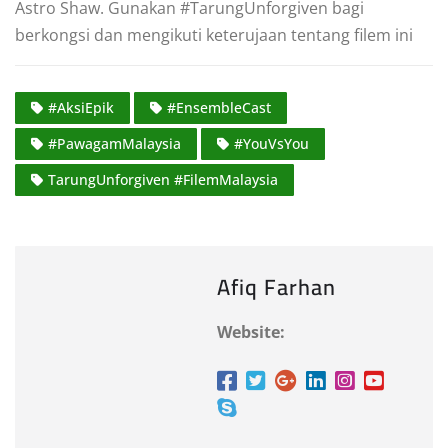
Astro Shaw. Gunakan #TarungUnforgiven bagi
berkongsi dan mengikuti keterujaan tentang filem ini
#AksiEpik
#EnsembleCast
#PawagamMalaysia
#YouVsYou
TarungUnforgiven #FilemMalaysia
Afiq Farhan
Website: