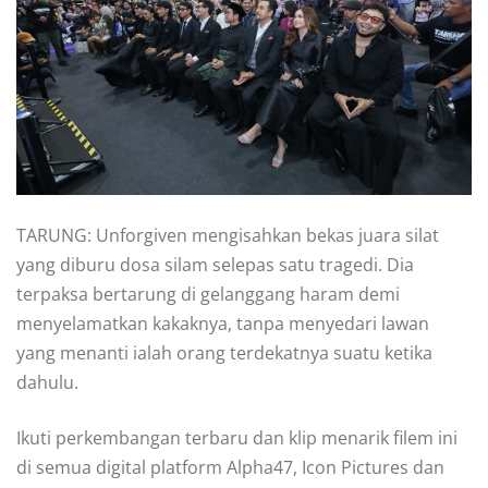
TARUNG: Unforgiven mengisahkan bekas juara silat
yang diburu dosa silam selepas satu tragedi. Dia
terpaksa bertarung di gelanggang haram demi
menyelamatkan kakaknya, tanpa menyedari lawan
yang menanti ialah orang terdekatnya suatu ketika
dahulu.
Ikuti perkembangan terbaru dan klip menarik filem ini
di semua digital platform Alpha47, Icon Pictures dan