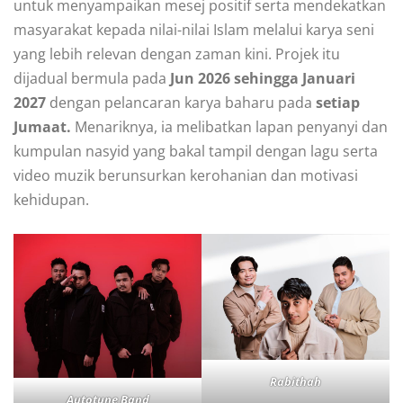
untuk menyampaikan mesej positif serta mendekatkan
masyarakat kepada nilai-nilai Islam melalui karya seni
yang lebih relevan dengan zaman kini. Projek itu
dijadual bermula pada
Jun 2026 sehingga Januari
2027
dengan pelancaran karya baharu pada
setiap
Jumaat.
Menariknya, ia melibatkan lapan penyanyi dan
kumpulan nasyid yang bakal tampil dengan lagu serta
video muzik berunsurkan kerohanian dan motivasi
kehidupan.
Rabithah
Autotune Band