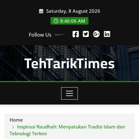
Skip
Saturday, 8 August 2026
to
content
8:46:08 AM
Follow Us
TehTarikTimes
Home
Inspirasi Raudhah: Menyatukan Tradisi Islam dan
Teknologi Terkini