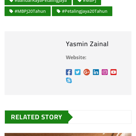
#BandarRayaPetalingJaya
#MBPJ
#MBPJ20Tahun
#PetalingJaya20Tahun
Yasmin Zainal
Website:
RELATED STORY