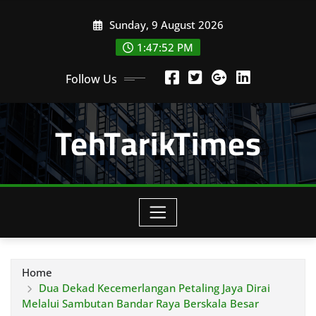
Skip
Sunday, 9 August 2026
to
content
1:47:54 PM
Follow Us
TehTarikTimes
Home
Dua Dekad Kecemerlangan Petaling Jaya Dirai
Melalui Sambutan Bandar Raya Berskala Besar