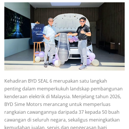
Kehadiran BYD SEAL 6 merupakan satu langkah
penting dalam memperkukuh landskap pembangunan
kenderaan elektrik di Malaysia. Menjelang tahun 2026,
BYD Sime Motors merancang untuk memperluas
rangkaian cawangannya daripada 37 kepada 50 buah
cawangan di seluruh negara, sekaligus meningkatkan
kemudahan jualan, servis dan pengecasan bagi