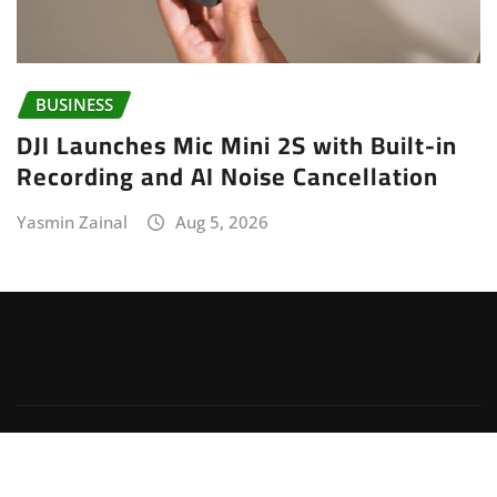
BUSINESS
DJI Launches Mic Mini 2S with Built-in
Recording and AI Noise Cancellation
Yasmin Zainal
Aug 5, 2026
Copyright © 2026 | Powered by
WordPress
|
Irvine
News
by
ThemeArile