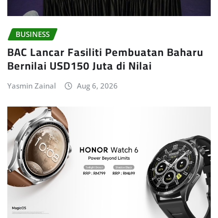
BUSINESS
BAC Lancar Fasiliti Pembuatan Baharu
Bernilai USD150 Juta di Nilai
Yasmin Zainal
Aug 6, 2026