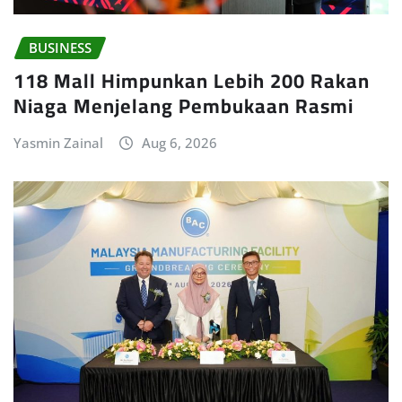
BUSINESS
118 Mall Himpunkan Lebih 200 Rakan
Niaga Menjelang Pembukaan Rasmi
Yasmin Zainal
Aug 6, 2026