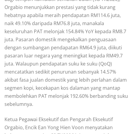
Orgabio menunjukkan prestasi yang tidak kurang
hebatnya apabila meraih pendapatan RM114.6 juta,
naik 49.10% daripada RM76.8 juta, manakala
keseluruhan PAT melonjak 154.84% YoY kepada RM8.7
juta. Pasaran domestik mengekalkan penguasaan
dengan sumbangan pendapatan RM64.9 juta, diikuti
pasaran luar negara yang meningkat kepada RM49.7
juta. Walaupun pendapatan suku ke suku (QoQ)
mencatatkan sedikit penurunan sebanyak 14.57%
akibat fasa jualan domestik yang lebih perlahan dalam
segmen kopi, kecekapan kos dalaman yang mantap
membolehkan PAT melonjak 192.60% berbanding suku
sebelumnya.
Ketua Pegawai Eksekutif dan Pengarah Eksekutif
Orgabio, Encik Ean Yong Hien Voon menyatakan