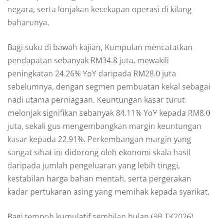
negara, serta lonjakan kecekapan operasi di kilang
baharunya.
Bagi suku di bawah kajian, Kumpulan mencatatkan
pendapatan sebanyak RM34.8 juta, mewakili
peningkatan 24.26% YoY daripada RM28.0 juta
sebelumnya, dengan segmen pembuatan kekal sebagai
nadi utama perniagaan. Keuntungan kasar turut
melonjak signifikan sebanyak 84.11% YoY kepada RM8.0
juta, sekali gus mengembangkan margin keuntungan
kasar kepada 22.91%. Perkembangan margin yang
sangat sihat ini didorong oleh ekonomi skala hasil
daripada jumlah pengeluaran yang lebih tinggi,
kestabilan harga bahan mentah, serta pergerakan
kadar pertukaran asing yang memihak kepada syarikat.
Bagi tempoh kumulatif sembilan bulan (9B TK2026),