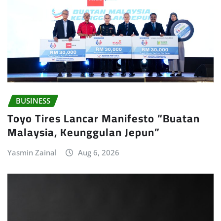
BUSINESS
Toyo Tires Lancar Manifesto “Buatan
Malaysia, Keunggulan Jepun”
Yasmin Zainal
Aug 6, 2026