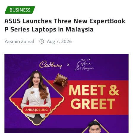
BUSINESS
ASUS Launches Three New ExpertBook
P Series Laptops in Malaysia
Yasmin Zainal
Aug 7, 2026