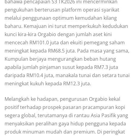
bahawa pencapaian S3 TK2026 ini mencerminkan
pengukuhan berterusan platform operasi syarikat
melalui penggunaan optimum kemudahan kilang
baharu. Kemajuan ini turut memperkukuh kedudukan
kunci kira-kira Orgabio dengan jumlah aset kini
mencecah RM101.0 juta dan ekuiti pemegang saham
meningkat kepada RM68.5 juta. Pada masa yang sama,
Kumpulan berjaya mengurangkan beban hutang
apabila jumlah pinjaman susut kepada RM7.3 juta
daripada RM10.4 juta, manakala tunai dan setara tunai
meningkat kukuh kepada RM12.3 juta.
Melangkah ke hadapan, pengurusan Orgabio kekal
positif terhadap prospek pasaran pracampuran kopi
segera global, terutamanya di rantau Asia Pasifik yang
menyaksikan peralihan gaya hidup pengguna kepada
produk minuman mudah dan premium. Di peringkat