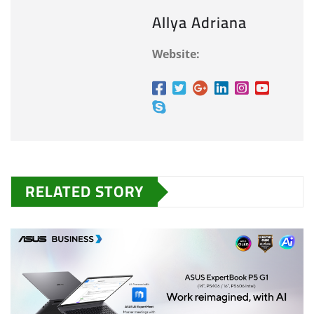
Allya Adriana
Website:
RELATED STORY