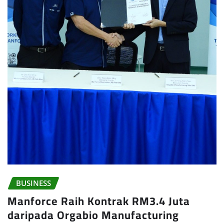
BUSINESS
Manforce Raih Kontrak RM3.4 Juta
daripada Orgabio Manufacturing