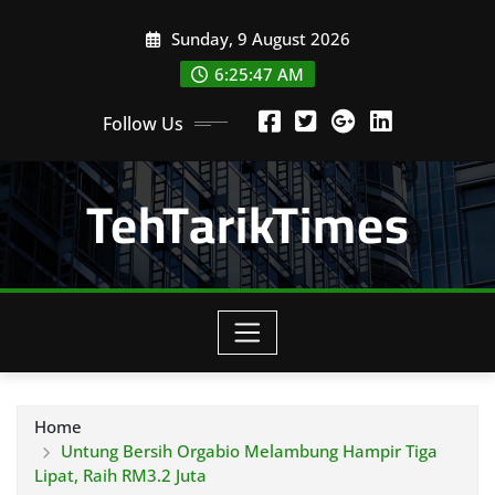
Skip
Sunday, 9 August 2026
to
content
6:25:49 AM
Follow Us
TehTarikTimes
Home
Untung Bersih Orgabio Melambung Hampir Tiga
Lipat, Raih RM3.2 Juta