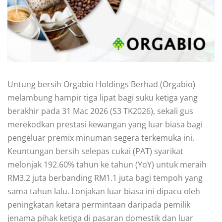
Untung bersih Orgabio Holdings Berhad (Orgabio)
melambung hampir tiga lipat bagi suku ketiga yang
berakhir pada 31 Mac 2026 (S3 TK2026), sekali gus
merekodkan prestasi kewangan yang luar biasa bagi
pengeluar premix minuman segera terkemuka ini.
Keuntungan bersih selepas cukai (PAT) syarikat
melonjak 192.60% tahun ke tahun (YoY) untuk meraih
RM3.2 juta berbanding RM1.1 juta bagi tempoh yang
sama tahun lalu. Lonjakan luar biasa ini dipacu oleh
peningkatan ketara permintaan daripada pemilik
jenama pihak ketiga di pasaran domestik dan luar