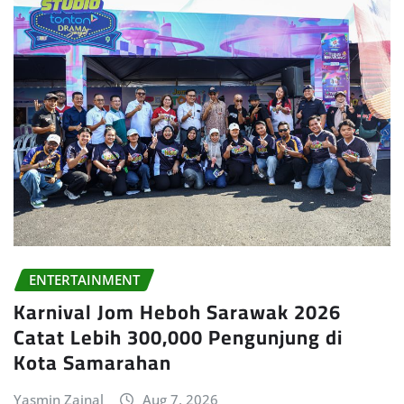
ENTERTAINMENT
Karnival Jom Heboh Sarawak 2026
Catat Lebih 300,000 Pengunjung di
Kota Samarahan
Yasmin Zainal
Aug 7, 2026