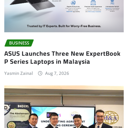
BUSINESS
ASUS Launches Three New ExpertBook
P Series Laptops in Malaysia
Yasmin Zainal
Aug 7, 2026