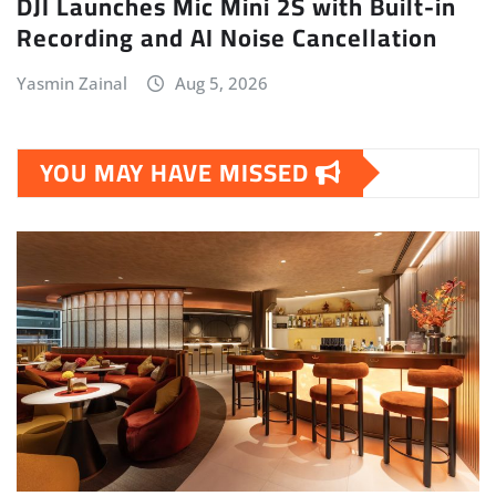
DJI Launches Mic Mini 2S with Built-in
Recording and AI Noise Cancellation
Yasmin Zainal
Aug 5, 2026
YOU MAY HAVE MISSED