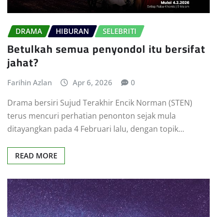
DRAMA
HIBURAN
SELEBRITI
Betulkah semua penyondol itu bersifat
jahat?
Farihin Azlan
Apr 6, 2026
0
Drama bersiri Sujud Terakhir Encik Norman (STEN)
terus mencuri perhatian penonton sejak mula
ditayangkan pada 4 Februari lalu, dengan topik…
READ MORE