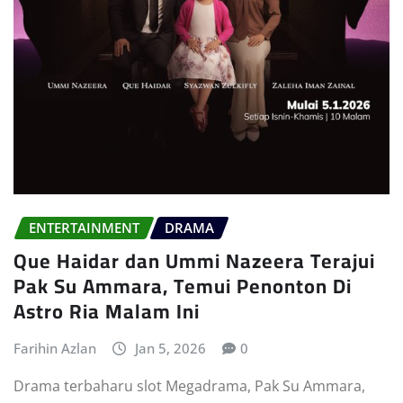
ENTERTAINMENT
DRAMA
Que Haidar dan Ummi Nazeera Terajui
Pak Su Ammara, Temui Penonton Di
Astro Ria Malam Ini
Farihin Azlan
Jan 5, 2026
0
Drama terbaharu slot Megadrama, Pak Su Ammara,