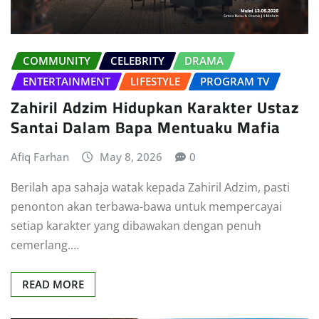
COMMUNITY
CELEBRITY
DRAMA
ENTERTAINMENT
LIFESTYLE
PROGRAM TV
Zahiril Adzim Hidupkan Karakter Ustaz
Santai Dalam Bapa Mentuaku Mafia
Afiq Farhan
May 8, 2026
0
Berilah apa sahaja watak kepada Zahiril Adzim, pasti
penonton akan terbawa-bawa untuk mempercayai
setiap karakter yang dibawakan dengan penuh
cemerlang.…
READ MORE