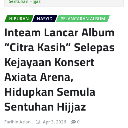
Sentuhan Hijjaz
HIBURAN
NASYID
PELANCARAN ALBUM
Inteam Lancar Album
“Citra Kasih” Selepas
Kejayaan Konsert
Axiata Arena,
Hidupkan Semula
Sentuhan Hijjaz
Farihin Azlan
Apr 3, 2026
0