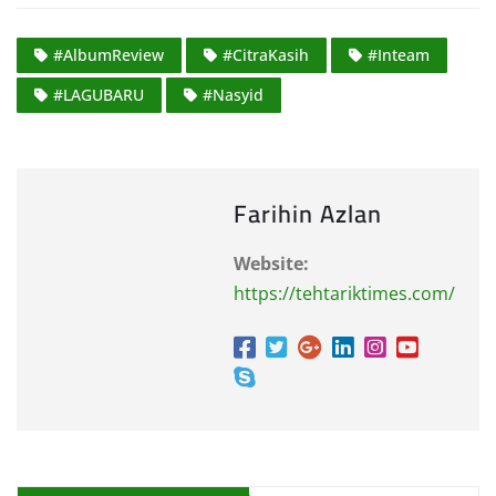
#AlbumReview
#CitraKasih
#Inteam
#LAGUBARU
#Nasyid
Farihin Azlan
Website:
https://tehtariktimes.com/