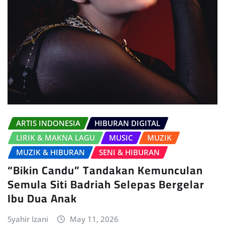
ARTIS INDONESIA
HIBURAN DIGITAL
LIRIK & MAKNA LAGU
MUSIC
MUZIK
MUZIK & HIBURAN
SENI & HIBURAN
“Bikin Candu” Tandakan Kemunculan
Semula Siti Badriah Selepas Bergelar
Ibu Dua Anak
Syahir Izani
May 11, 2026