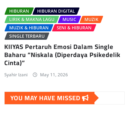
HIBURAN
HIBURAN DIGITAL
LIRIK & MAKNA LAGU
MUSIC
MUZIK
MUZIK & HIBURAN
SENI & HIBURAN
SINGLE TERBARU
KIIYAS Pertaruh Emosi Dalam Single
Baharu “Niskala (Diperdaya Psikedelik
Cinta)”
Syahir Izani
May 11, 2026
YOU MAY HAVE MISSED