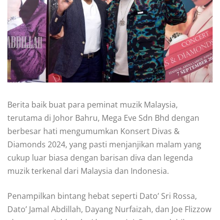
Berita baik buat para peminat muzik Malaysia,
terutama di Johor Bahru, Mega Eve Sdn Bhd dengan
berbesar hati mengumumkan Konsert Divas &
Diamonds 2024, yang pasti menjanjikan malam yang
cukup luar biasa dengan barisan diva dan legenda
muzik terkenal dari Malaysia dan Indonesia.
Penampilkan bintang hebat seperti Dato’ Sri Rossa,
Dato’ Jamal Abdillah, Dayang Nurfaizah, dan Joe Flizzow