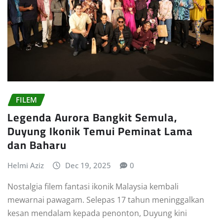
FILEM
Legenda Aurora Bangkit Semula,
Duyung Ikonik Temui Peminat Lama
dan Baharu
Helmi Aziz
Dec 19, 2025
0
Nostalgia filem fantasi ikonik Malaysia kembali
mewarnai pawagam. Selepas 17 tahun meninggalkan
kesan mendalam kepada penonton, Duyung kini