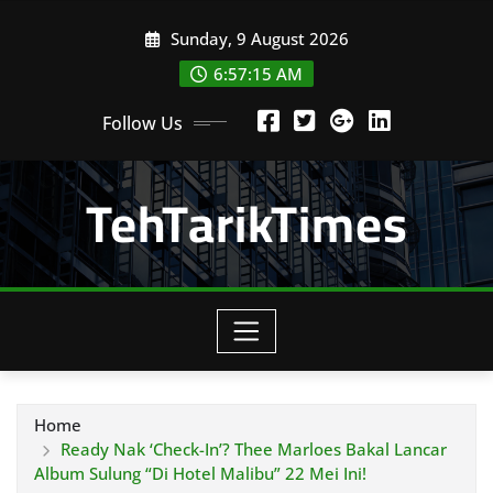
Skip
Sunday, 9 August 2026
to
content
6:57:17 AM
Follow Us
TehTarikTimes
Home
Ready Nak ‘Check-In’? Thee Marloes Bakal Lancar
Album Sulung “Di Hotel Malibu” 22 Mei Ini!