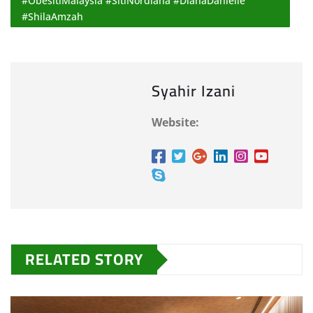
#ObesitiMalaysia #SitiNordiana #DianaDanielle
#ShilaAmzah
Syahir Izani
Website:
RELATED STORY