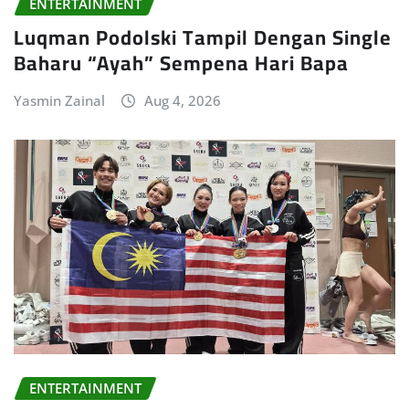
ENTERTAINMENT
Luqman Podolski Tampil Dengan Single
Baharu “Ayah” Sempena Hari Bapa
Yasmin Zainal
Aug 4, 2026
ENTERTAINMENT