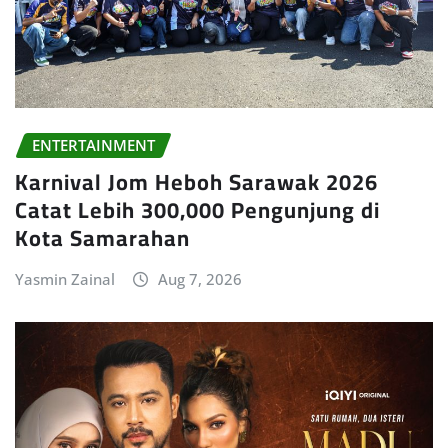
ENTERTAINMENT
Karnival Jom Heboh Sarawak 2026
Catat Lebih 300,000 Pengunjung di
Kota Samarahan
Yasmin Zainal
Aug 7, 2026