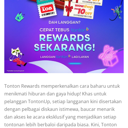
Tonton Rewards memperkenalkan cara baharu untuk
menikmati hiburan dan gaya hidup! Khas untuk
pelanggan TontonUp, setiap langganan kini disertakan
dengan pelbagai diskaun istimewa, baucar menarik
dan akses ke acara eksklusif yang menjadikan setiap
tontonan lebih berbaloi daripada biasa. Kini, Tonton