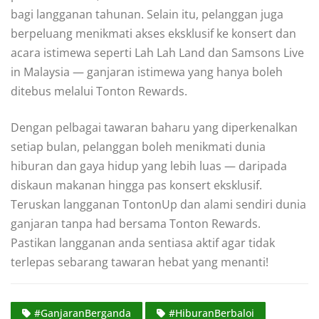
bagi langganan tahunan. Selain itu, pelanggan juga
berpeluang menikmati akses eksklusif ke konsert dan
acara istimewa seperti Lah Lah Land dan Samsons Live
in Malaysia — ganjaran istimewa yang hanya boleh
ditebus melalui Tonton Rewards.
Dengan pelbagai tawaran baharu yang diperkenalkan
setiap bulan, pelanggan boleh menikmati dunia
hiburan dan gaya hidup yang lebih luas — daripada
diskaun makanan hingga pas konsert eksklusif.
Teruskan langganan TontonUp dan alami sendiri dunia
ganjaran tanpa had bersama Tonton Rewards.
Pastikan langganan anda sentiasa aktif agar tidak
terlepas sebarang tawaran hebat yang menanti!
#GanjaranBerganda
#HiburanBerbaloi