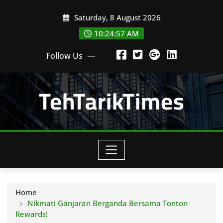
Skip
Saturday, 8 August 2026
to
content
10:24:59 AM
Follow Us
TehTarikTimes
Home
Nikmati Ganjaran Berganda Bersama Tonton
Rewards!