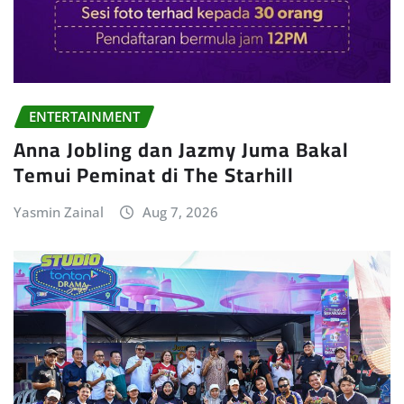
ENTERTAINMENT
Anna Jobling dan Jazmy Juma Bakal
Temui Peminat di The Starhill
Yasmin Zainal
Aug 7, 2026