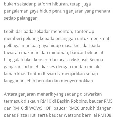
bukan sekadar platform hiburan, tetapi juga
pengalaman gaya hidup penuh ganjaran yang menanti
setiap pelanggan.
Lebih daripada sekadar menonton, TontonUp
memberi peluang kepada pelanggan untuk menikmati
pelbagai manfaat gaya hidup masa kini, daripada
tawaran makanan dan minuman, baucar beli-belah
hinggalah tiket konsert dan acara eksklusif. Semua
ganjaran ini boleh diakses dengan mudah melalui
laman khas Tonton Rewards, menjadikan setiap
langganan lebih bernilai dan menyeronokkan.
Antara ganjaran menarik yang sedang ditawarkan
termasuk diskaun RM10 di Baskin Robbins, baucar RM5
dan RM10 di WOWSHOP, baucar RM20 untuk hidangan
panas Pizza Hut, serta baucar Watsons bernilai RM108