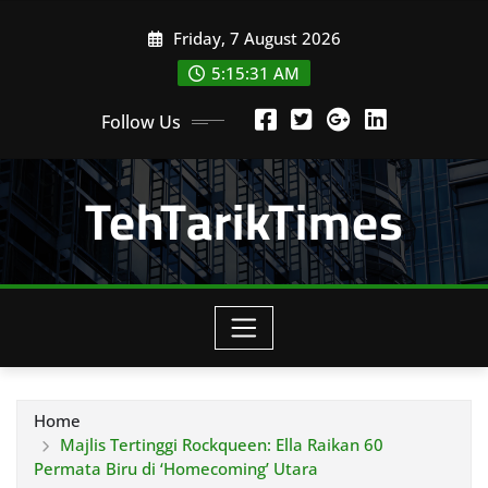
Skip
Friday, 7 August 2026
to
content
5:15:33 AM
Follow Us
TehTarikTimes
Home
Majlis Tertinggi Rockqueen: Ella Raikan 60
Permata Biru di ‘Homecoming’ Utara