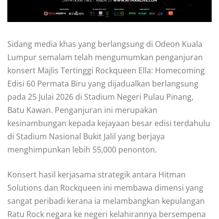
Sidang media khas yang berlangsung di Odeon Kuala
Lumpur semalam telah mengumumkan penganjuran
konsert Majlis Tertinggi Rockqueen Ella: Homecoming
Edisi 60 Permata Biru yang dijadualkan berlangsung
pada 25 Julai 2026 di Stadium Negeri Pulau Pinang,
Batu Kawan. Penganjuran ini merupakan
kesinambungan kepada kejayaan besar edisi terdahulu
di Stadium Nasional Bukit Jalil yang berjaya
menghimpunkan lebih 55,000 penonton.
Konsert hasil kerjasama strategik antara Hitman
Solutions dan Rockqueen ini membawa dimensi yang
sangat peribadi kerana ia melambangkan kepulangan
Ratu Rock negara ke negeri kelahirannya bersempena