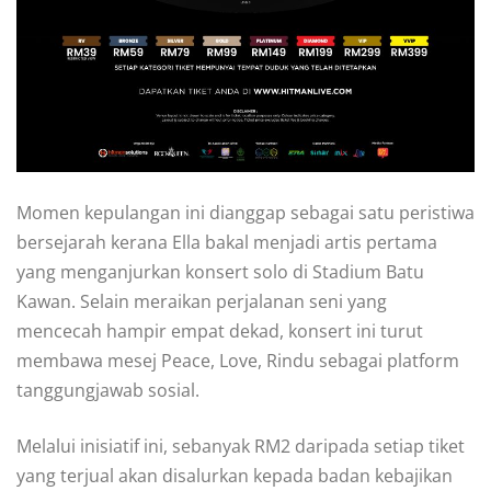
Momen kepulangan ini dianggap sebagai satu peristiwa
bersejarah kerana Ella bakal menjadi artis pertama
yang menganjurkan konsert solo di Stadium Batu
Kawan. Selain meraikan perjalanan seni yang
mencecah hampir empat dekad, konsert ini turut
membawa mesej Peace, Love, Rindu sebagai platform
tanggungjawab sosial.
Melalui inisiatif ini, sebanyak RM2 daripada setiap tiket
yang terjual akan disalurkan kepada badan kebajikan