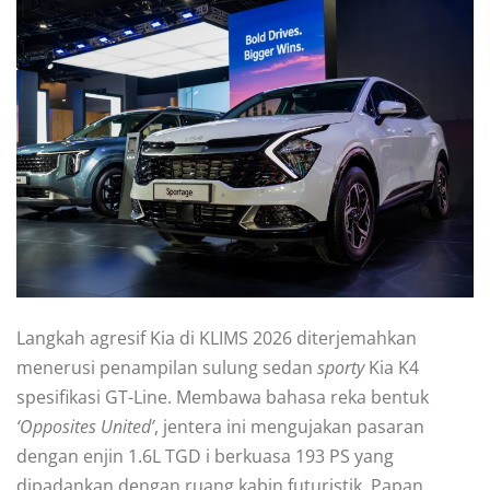
Langkah agresif Kia di KLIMS 2026 diterjemahkan
menerusi penampilan sulung sedan
sporty
Kia K4
spesifikasi GT-Line. Membawa bahasa reka bentuk
‘Opposites United’
, jentera ini mengujakan pasaran
dengan enjin 1.6L TGD i berkuasa 193 PS yang
dipadankan dengan ruang kabin futuristik. Papan