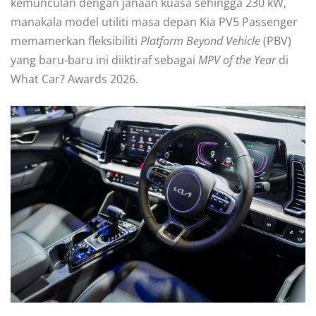
kemunculan dengan janaan kuasa sehingga 230 kW,
manakala model utiliti masa depan Kia PV5 Passenger
memamerkan fleksibiliti
Platform Beyond Vehicle
(PBV)
yang baru-baru ini diiktiraf sebagai
MPV of the Year
di
What Car? Awards 2026.