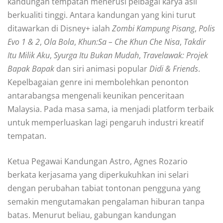
kandungan tempatan menerusi pelbagai karya asli
berkualiti tinggi. Antara kandungan yang kini turut
ditawarkan di Disney+ ialah
Zombi Kampung Pisang
,
Polis
Evo 1 & 2
,
Ola Bola
,
Khun:Sa – Che Khun Che Nisa
,
Takdir
Itu Milik Aku
,
Syurga Itu Bukan Mudah
,
Travelawak: Projek
Bapak Bapak
dan siri animasi popular
Didi & Friends
.
Kepelbagaian genre ini membolehkan penonton
antarabangsa mengenali keunikan penceritaan
Malaysia. Pada masa sama, ia menjadi platform terbaik
untuk memperluaskan lagi pengaruh industri kreatif
tempatan.
Ketua Pegawai Kandungan Astro, Agnes Rozario
berkata kerjasama yang diperkukuhkan ini selari
dengan perubahan tabiat tontonan pengguna yang
semakin mengutamakan pengalaman hiburan tanpa
batas. Menurut beliau, gabungan kandungan