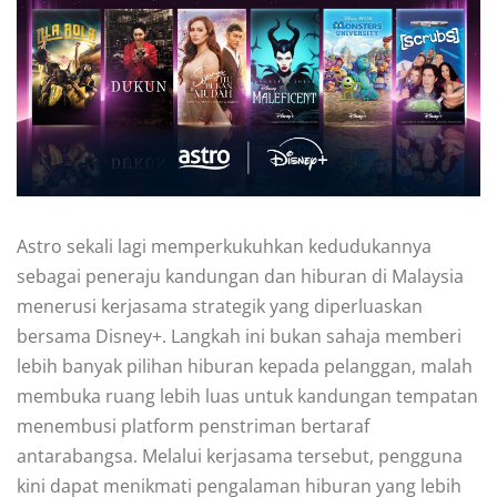
Astro sekali lagi memperkukuhkan kedudukannya
sebagai peneraju kandungan dan hiburan di Malaysia
menerusi kerjasama strategik yang diperluaskan
bersama Disney+. Langkah ini bukan sahaja memberi
lebih banyak pilihan hiburan kepada pelanggan, malah
membuka ruang lebih luas untuk kandungan tempatan
menembusi platform penstriman bertaraf
antarabangsa. Melalui kerjasama tersebut, pengguna
kini dapat menikmati pengalaman hiburan yang lebih