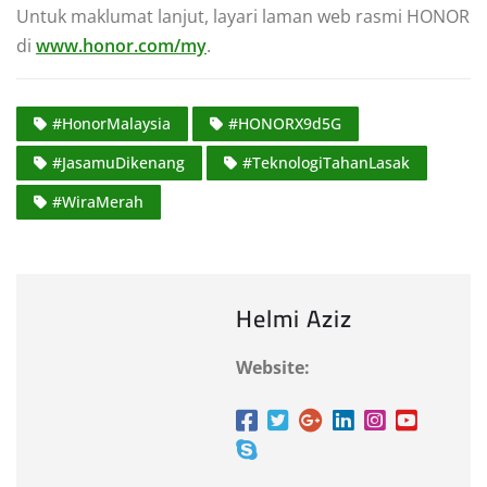
Untuk maklumat lanjut, layari laman web rasmi HONOR
di
www.honor.com/my
.
#HonorMalaysia
#HONORX9d5G
#JasamuDikenang
#TeknologiTahanLasak
#WiraMerah
Helmi Aziz
Website: