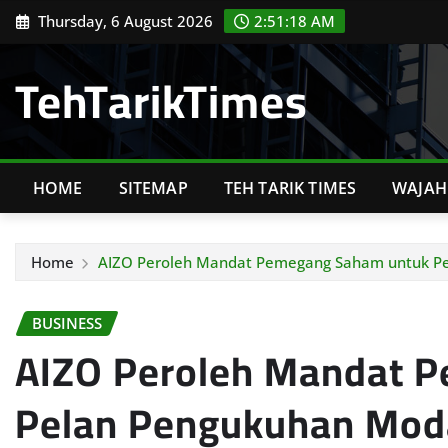
Skip
Thursday, 6 August 2026
2:51:19 AM
to
content
TehTarikTimes
HOME
SITEMAP
TEH TARIK TIMES
WAJAH 
Home
AIZO Peroleh Mandat Pemegang Saham untuk P
BUSINESS
AIZO Peroleh Mandat 
Pelan Pengukuhan Mod