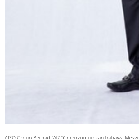
AIZO Group Berhad (AIZO) mengumumkan bahawa Mesyuar