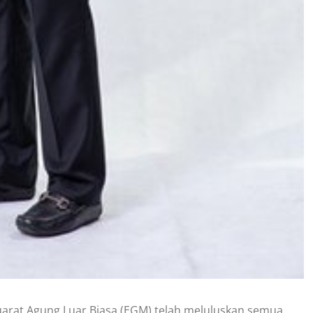
at Agung Luar Biasa (EGM) telah meluluskan semua