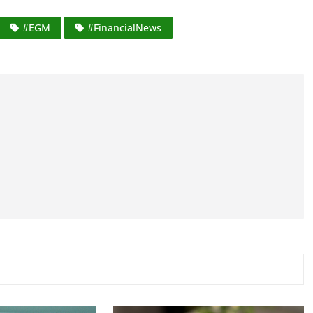
#EGM
#FinancialNews