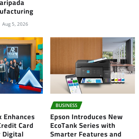
daripada
ufacturing
Aug 5, 2026
BUSINESS
Epson Introduces New
k Enhances
EcoTank Series with
Credit Card
Smarter Features and
 Digital