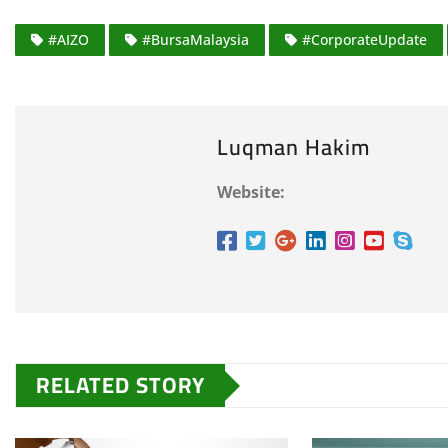
#AIZO
#BursaMalaysia
#CorporateUpdate
Luqman Hakim
Website:
RELATED STORY