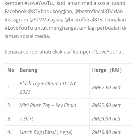
kempen #LoveYouTu, ikuti laman media sosial rasmi
Facebook @8TVbadukongjian, @bestoflocal8TV dan
Instagram @8TVMalaysia, @bestoflocal8TV. Gunakan
#LoveYouTu untuk menghangatkan lagi perbualan di
laman sosial media.
Senarai cenderahati eksklusif kempen #LoveYouTu :
No
Barang
Harga
（RM）
Plush Toy + Album CD CNY
1.
RM62.80 nett
2023
2.
Mini Plush Toy + Key Chain
RM22.80 nett
3.
T Shirt
RM29.80 nett
4.
Lunch Bag
(Biru/ Jingga)
RM16.80 nett