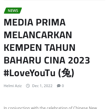
NEWS
MEDIA PRIMA
MELANCARKAN
KEMPEN TAHUN
BAHARU CINA 2023
#LoveYouTu (兔)
Helmi Aziz
Dec 1, 2022
0
In conjunction with the celebration of Chinese New